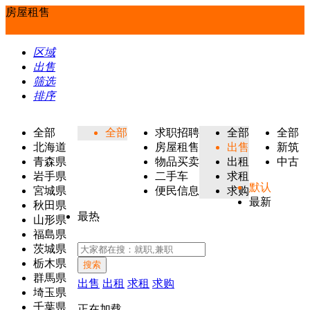
房屋租售
区域
出售
筛选
排序
全部
全部
求职招聘
全部
全部
北海道
房屋租售
出售
新筑
青森県
物品买卖
出租
中古
岩手県
二手车
求租
默认
宮城県
便民信息
求购
最新
秋田県
最热
山形県
福島県
茨城県
栃木県
搜索
群馬県
出售
出租
求租
求购
埼玉県
千葉県
正在加载...