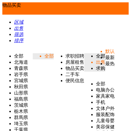
物品买卖
区域
出售
筛选
排序
默认
全部
全部
求职招聘
全部
最新
北海道
房屋租售
出售
最热
青森県
物品买卖
求购
岩手県
二手车
宮城県
便民信息
全部
秋田県
电脑办公
山形県
家具家电
福島県
手机
茨城県
文体户外
栃木県
服装配饰
群馬県
儿童母婴
埼玉県
美容保健
千葉県