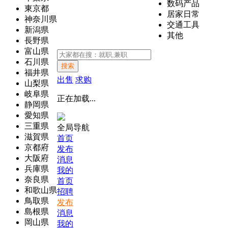
数码产品
東京都
居家日常
神奈川県
交通工具
新潟県
其他
長野県
富山県
石川県
搜索
福井県
出售
求购
山梨県
岐阜県
正在加载...
静岡県
愛知県
三重県
全局导航
滋賀県
首页
京都府
发布
大阪府
消息
兵庫県
我的
奈良県
首页
和歌山県
招聘
鳥取県
发布
島根県
消息
岡山県
我的