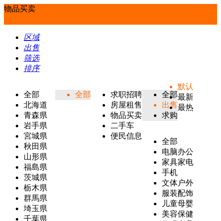
物品买卖
区域
出售
筛选
排序
默认
全部
全部
求职招聘
全部
最新
北海道
房屋租售
出售
最热
青森県
物品买卖
求购
岩手県
二手车
宮城県
便民信息
全部
秋田県
电脑办公
山形県
家具家电
福島県
手机
茨城県
文体户外
栃木県
服装配饰
群馬県
儿童母婴
埼玉県
美容保健
千葉県