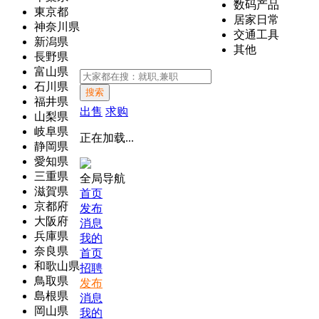
数码产品
東京都
居家日常
神奈川県
交通工具
新潟県
其他
長野県
富山県
石川県
搜索
福井県
出售
求购
山梨県
岐阜県
正在加载...
静岡県
愛知県
三重県
全局导航
滋賀県
首页
京都府
发布
大阪府
消息
兵庫県
我的
奈良県
首页
和歌山県
招聘
鳥取県
发布
島根県
消息
岡山県
我的