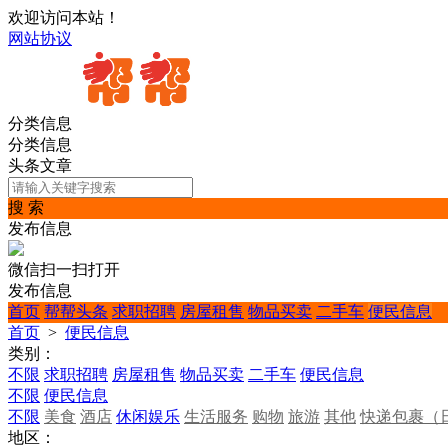
欢迎访问本站！
网站协议
分类信息
分类信息
头条文章
搜 索
发布信息
微信扫一扫打开
发布信息
首页
帮帮头条
求职招聘
房屋租售
物品买卖
二手车
便民信息
首页
>
便民信息
类别：
不限
求职招聘
房屋租售
物品买卖
二手车
便民信息
不限
便民信息
不限
美食
酒店
休闲娱乐
生活服务
购物
旅游
其他
快递包裹（
地区：