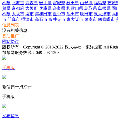
不限
北海道
青森県
岩手県
宮城県
秋田県
山形県
福島県
茨城
賀県
京都府
大阪府
兵庫県
奈良県
和歌山県
鳥取県
島根県
岡
不限
大阪市
堺市
岸和田市
豊中市
池田市
吹田市
泉大津市
高
市
門真市
摂津市
高石市
藤井寺市
東大阪市
泉南市
四條畷市
信息列表
没有相关信息
赞助推广
网站协议
版权所有：Copyright © 2013-2022 株式会社・東洋企画 All Rights 
帮帮网服务热线：
049-293-1208
手机版
微信扫一扫打开
手机版
发布信息