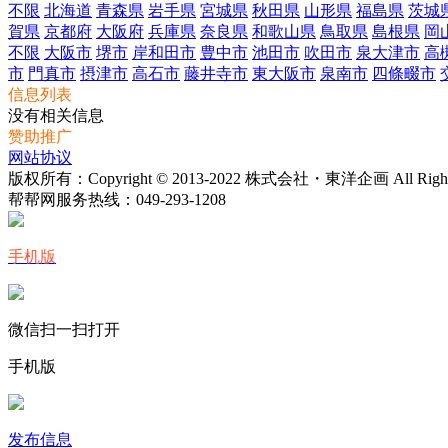
不限
北海道
青森県
岩手県
宮城県
秋田県
山形県
福島県
茨城
賀県
京都府
大阪府
兵庫県
奈良県
和歌山県
鳥取県
島根県
岡
不限
大阪市
堺市
岸和田市
豊中市
池田市
吹田市
泉大津市
高
市
門真市
摂津市
高石市
藤井寺市
東大阪市
泉南市
四條畷市
信息列表
没有相关信息
赞助推广
网站协议
版权所有：Copyright © 2013-2022 株式会社・東洋企画 All Rights 
帮帮网服务热线：
049-293-1208
手机版
微信扫一扫打开
手机版
发布信息