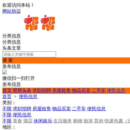
欢迎访问本站！
网站协议
分类信息
分类信息
头条文章
搜 索
发布信息
微信扫一扫打开
发布信息
首页
帮帮头条
求职招聘
房屋租售
物品买卖
二手车
便民信息
首页
>
便民信息
类别：
不限
求职招聘
房屋租售
物品买卖
二手车
便民信息
不限
便民信息
不限
美食
酒店
休闲娱乐
生活服务
购物
旅游
其他
快递包裹（
地区：