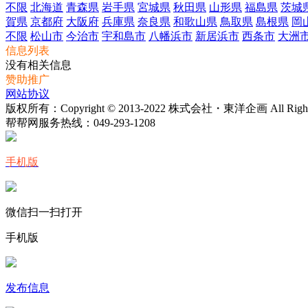
不限
北海道
青森県
岩手県
宮城県
秋田県
山形県
福島県
茨城
賀県
京都府
大阪府
兵庫県
奈良県
和歌山県
鳥取県
島根県
岡
不限
松山市
今治市
宇和島市
八幡浜市
新居浜市
西条市
大洲
信息列表
没有相关信息
赞助推广
网站协议
版权所有：Copyright © 2013-2022 株式会社・東洋企画 All Rights 
帮帮网服务热线：
049-293-1208
手机版
微信扫一扫打开
手机版
发布信息