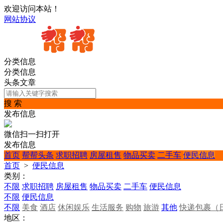
欢迎访问本站！
网站协议
分类信息
分类信息
头条文章
搜 索
发布信息
微信扫一扫打开
发布信息
首页
帮帮头条
求职招聘
房屋租售
物品买卖
二手车
便民信息
首页
>
便民信息
类别：
不限
求职招聘
房屋租售
物品买卖
二手车
便民信息
不限
便民信息
不限
美食
酒店
休闲娱乐
生活服务
购物
旅游
其他
快递包裹（
地区：