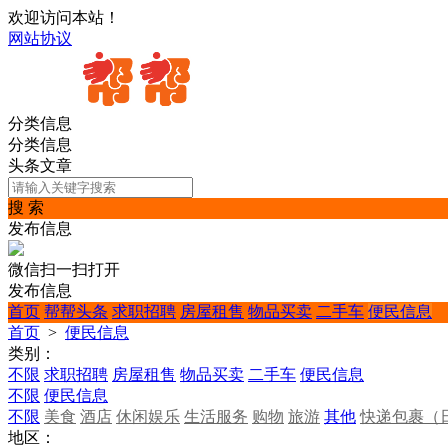
欢迎访问本站！
网站协议
分类信息
分类信息
头条文章
搜 索
发布信息
微信扫一扫打开
发布信息
首页
帮帮头条
求职招聘
房屋租售
物品买卖
二手车
便民信息
首页
>
便民信息
类别：
不限
求职招聘
房屋租售
物品买卖
二手车
便民信息
不限
便民信息
不限
美食
酒店
休闲娱乐
生活服务
购物
旅游
其他
快递包裹（
地区：