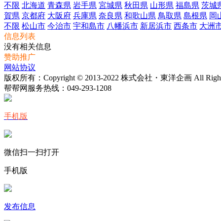
不限
北海道
青森県
岩手県
宮城県
秋田県
山形県
福島県
茨城
賀県
京都府
大阪府
兵庫県
奈良県
和歌山県
鳥取県
島根県
岡
不限
松山市
今治市
宇和島市
八幡浜市
新居浜市
西条市
大洲
信息列表
没有相关信息
赞助推广
网站协议
版权所有：Copyright © 2013-2022 株式会社・東洋企画 All Rights 
帮帮网服务热线：
049-293-1208
手机版
微信扫一扫打开
手机版
发布信息