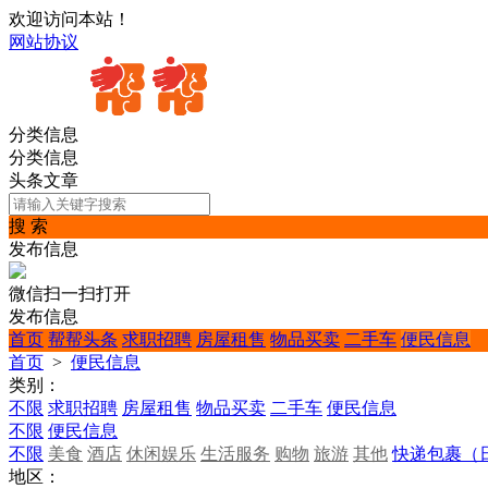
欢迎访问本站！
网站协议
分类信息
分类信息
头条文章
搜 索
发布信息
微信扫一扫打开
发布信息
首页
帮帮头条
求职招聘
房屋租售
物品买卖
二手车
便民信息
首页
>
便民信息
类别：
不限
求职招聘
房屋租售
物品买卖
二手车
便民信息
不限
便民信息
不限
美食
酒店
休闲娱乐
生活服务
购物
旅游
其他
快递包裹（
地区：