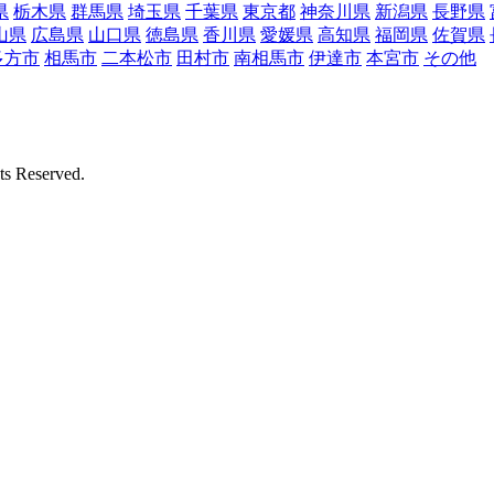
県
栃木県
群馬県
埼玉県
千葉県
東京都
神奈川県
新潟県
長野県
山県
広島県
山口県
徳島県
香川県
愛媛県
高知県
福岡県
佐賀県
多方市
相馬市
二本松市
田村市
南相馬市
伊達市
本宮市
その他
Reserved.