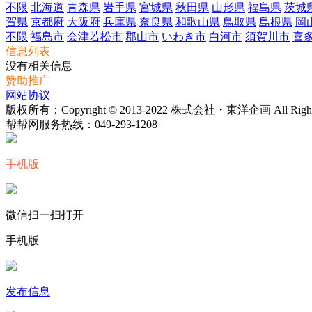
不限
北海道
青森県
岩手県
宮城県
秋田県
山形県
福島県
茨城
賀県
京都府
大阪府
兵庫県
奈良県
和歌山県
鳥取県
島根県
岡
不限
福島市
会津若松市
郡山市
いわき市
白河市
須賀川市
喜
信息列表
没有相关信息
赞助推广
网站协议
版权所有：Copyright © 2013-2022 株式会社・東洋企画 All Rights 
帮帮网服务热线：
049-293-1208
手机版
微信扫一扫打开
手机版
发布信息