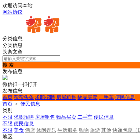
欢迎访问本站！
网站协议
分类信息
分类信息
头条文章
搜 索
发布信息
微信扫一扫打开
发布信息
首页
帮帮头条
求职招聘
房屋租售
物品买卖
二手车
便民信息
首页
>
便民信息
类别：
不限
求职招聘
房屋租售
物品买卖
二手车
便民信息
不限
便民信息
不限
美食
酒店
休闲娱乐
生活服务
购物
旅游
其他
快递包裹（
地区：