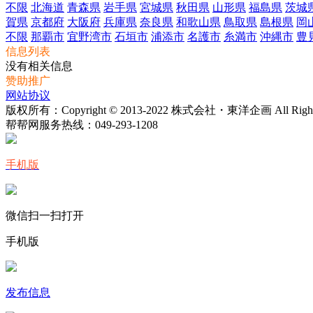
不限
北海道
青森県
岩手県
宮城県
秋田県
山形県
福島県
茨城
賀県
京都府
大阪府
兵庫県
奈良県
和歌山県
鳥取県
島根県
岡
不限
那覇市
宜野湾市
石垣市
浦添市
名護市
糸満市
沖縄市
豊
信息列表
没有相关信息
赞助推广
网站协议
版权所有：Copyright © 2013-2022 株式会社・東洋企画 All Rights 
帮帮网服务热线：
049-293-1208
手机版
微信扫一扫打开
手机版
发布信息