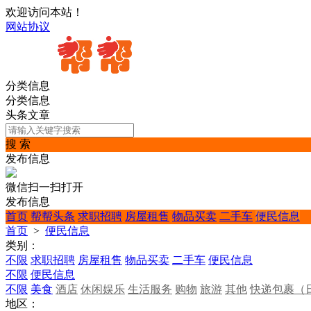
欢迎访问本站！
网站协议
分类信息
分类信息
头条文章
搜 索
发布信息
微信扫一扫打开
发布信息
首页
帮帮头条
求职招聘
房屋租售
物品买卖
二手车
便民信息
首页
>
便民信息
类别：
不限
求职招聘
房屋租售
物品买卖
二手车
便民信息
不限
便民信息
不限
美食
酒店
休闲娱乐
生活服务
购物
旅游
其他
快递包裹（
地区：