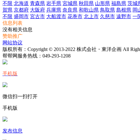
不限
北海道
青森県
岩手県
宮城県
秋田県
山形県
福島県
茨城
賀県
京都府
大阪府
兵庫県
奈良県
和歌山県
鳥取県
島根県
岡
不限
盛岡市
宮古市
大船渡市
花巻市
北上市
久慈市
遠野市
一
信息列表
没有相关信息
赞助推广
网站协议
版权所有：Copyright © 2013-2022 株式会社・東洋企画 All Rights 
帮帮网服务热线：
049-293-1208
手机版
微信扫一扫打开
手机版
发布信息