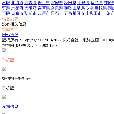
不限
北海道
青森県
岩手県
宮城県
秋田県
山形県
福島県
茨城
賀県
京都府
大阪府
兵庫県
奈良県
和歌山県
鳥取県
島根県
岡
不限
青森市
弘前市
八戸市
黒石市
五所川原市
十和田市
三沢
信息列表
没有相关信息
赞助推广
网站协议
版权所有：Copyright © 2013-2022 株式会社・東洋企画 All Rights 
帮帮网服务热线：
049-293-1208
手机版
微信扫一扫打开
手机版
发布信息