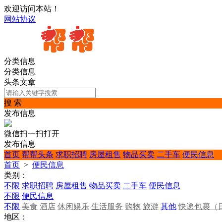
欢迎访问本站！
网站协议
分类信息
分类信息
头条文章
搜 索
发布信息
微信扫一扫打开
发布信息
首页
帮帮头条
求职招聘
房屋租售
物品买卖
二手车
便民信息
首页
>
便民信息
类别：
不限
求职招聘
房屋租售
物品买卖
二手车
便民信息
不限
便民信息
不限
美食
酒店
休闲娱乐
生活服务
购物
旅游
其他
快递包裹（
地区：