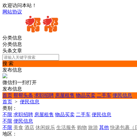
欢迎访问本站！
网站协议
分类信息
分类信息
头条文章
搜 索
发布信息
微信扫一扫打开
发布信息
首页
帮帮头条
求职招聘
房屋租售
物品买卖
二手车
便民信息
首页
>
便民信息
类别：
不限
求职招聘
房屋租售
物品买卖
二手车
便民信息
不限
便民信息
不限
美食
酒店
休闲娱乐
生活服务
购物
旅游
其他
快递包裹（
地区：