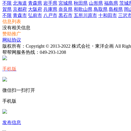
不限
北海道
青森県
岩手県
宮城県
秋田県
山形県
福島県
茨城
賀県
京都府
大阪府
兵庫県
奈良県
和歌山県
鳥取県
島根県
岡
不限
青森市
弘前市
八戸市
黒石市
五所川原市
十和田市
三沢
信息列表
没有相关信息
赞助推广
网站协议
版权所有：Copyright © 2013-2022 株式会社・東洋企画 All Rights 
帮帮网服务热线：
049-293-1208
手机版
微信扫一扫打开
手机版
发布信息