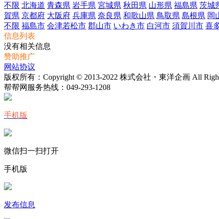
不限
北海道
青森県
岩手県
宮城県
秋田県
山形県
福島県
茨城
賀県
京都府
大阪府
兵庫県
奈良県
和歌山県
鳥取県
島根県
岡
不限
福島市
会津若松市
郡山市
いわき市
白河市
須賀川市
喜
信息列表
没有相关信息
赞助推广
网站协议
版权所有：Copyright © 2013-2022 株式会社・東洋企画 All Rights 
帮帮网服务热线：
049-293-1208
手机版
微信扫一扫打开
手机版
发布信息