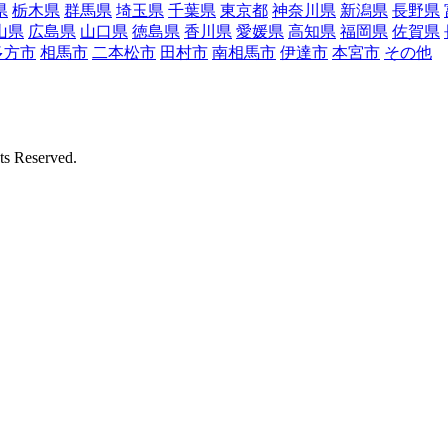
県
栃木県
群馬県
埼玉県
千葉県
東京都
神奈川県
新潟県
長野県
山県
広島県
山口県
徳島県
香川県
愛媛県
高知県
福岡県
佐賀県
多方市
相馬市
二本松市
田村市
南相馬市
伊達市
本宮市
その他
Reserved.