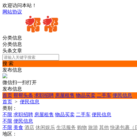
欢迎访问本站！
网站协议
分类信息
分类信息
头条文章
搜 索
发布信息
微信扫一扫打开
发布信息
首页
帮帮头条
求职招聘
房屋租售
物品买卖
二手车
便民信息
首页
>
便民信息
类别：
不限
求职招聘
房屋租售
物品买卖
二手车
便民信息
不限
便民信息
不限
美食
酒店
休闲娱乐
生活服务
购物
旅游
其他
快递包裹（
地区：