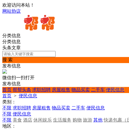
欢迎访问本站！
网站协议
分类信息
分类信息
头条文章
搜 索
发布信息
微信扫一扫打开
发布信息
首页
帮帮头条
求职招聘
房屋租售
物品买卖
二手车
便民信息
首页
>
便民信息
类别：
不限
求职招聘
房屋租售
物品买卖
二手车
便民信息
不限
便民信息
不限
美食
酒店
休闲娱乐
生活服务
购物
旅游
其他
快递包裹（
地区：