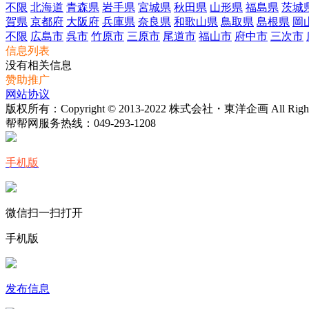
不限
北海道
青森県
岩手県
宮城県
秋田県
山形県
福島県
茨城
賀県
京都府
大阪府
兵庫県
奈良県
和歌山県
鳥取県
島根県
岡
不限
広島市
呉市
竹原市
三原市
尾道市
福山市
府中市
三次市
信息列表
没有相关信息
赞助推广
网站协议
版权所有：Copyright © 2013-2022 株式会社・東洋企画 All Rights 
帮帮网服务热线：
049-293-1208
手机版
微信扫一扫打开
手机版
发布信息