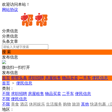
欢迎访问本站！
网站协议
分类信息
分类信息
头条文章
搜 索
发布信息
微信扫一扫打开
发布信息
首页
帮帮头条
求职招聘
房屋租售
物品买卖
二手车
便民信息
首页
>
便民信息
类别：
不限
求职招聘
房屋租售
物品买卖
二手车
便民信息
不限
便民信息
不限
美食
酒店
休闲娱乐
生活服务
购物
旅游
其他
快递包裹（
地区：