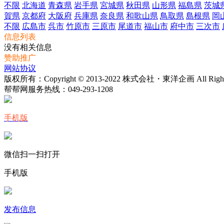
不限
北海道
青森県
岩手県
宮城県
秋田県
山形県
福島県
茨城
賀県
京都府
大阪府
兵庫県
奈良県
和歌山県
鳥取県
島根県
岡
不限
広島市
呉市
竹原市
三原市
尾道市
福山市
府中市
三次市
信息列表
没有相关信息
赞助推广
网站协议
版权所有：Copyright © 2013-2022 株式会社・東洋企画 All Rights 
帮帮网服务热线：
049-293-1208
手机版
微信扫一扫打开
手机版
发布信息