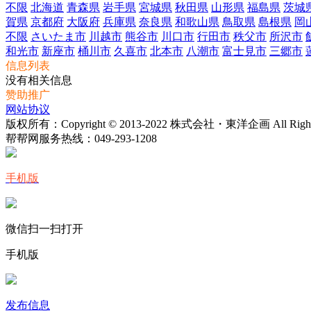
不限
北海道
青森県
岩手県
宮城県
秋田県
山形県
福島県
茨城
賀県
京都府
大阪府
兵庫県
奈良県
和歌山県
鳥取県
島根県
岡
不限
さいたま市
川越市
熊谷市
川口市
行田市
秩父市
所沢市
和光市
新座市
桶川市
久喜市
北本市
八潮市
富士見市
三郷市
信息列表
没有相关信息
赞助推广
网站协议
版权所有：Copyright © 2013-2022 株式会社・東洋企画 All Rights 
帮帮网服务热线：
049-293-1208
手机版
微信扫一扫打开
手机版
发布信息