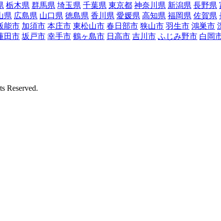
県
栃木県
群馬県
埼玉県
千葉県
東京都
神奈川県
新潟県
長野県
山県
広島県
山口県
徳島県
香川県
愛媛県
高知県
福岡県
佐賀県
飯能市
加須市
本庄市
東松山市
春日部市
狭山市
羽生市
鴻巣市
蓮田市
坂戸市
幸手市
鶴ヶ島市
日高市
吉川市
ふじみ野市
白岡
Reserved.