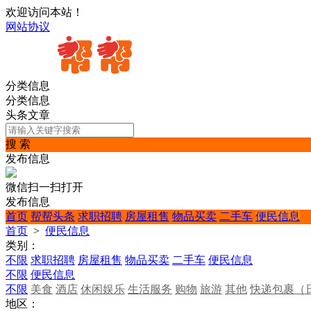
欢迎访问本站！
网站协议
分类信息
分类信息
头条文章
搜 索
发布信息
微信扫一扫打开
发布信息
首页
帮帮头条
求职招聘
房屋租售
物品买卖
二手车
便民信息
首页
>
便民信息
类别：
不限
求职招聘
房屋租售
物品买卖
二手车
便民信息
不限
便民信息
不限
美食
酒店
休闲娱乐
生活服务
购物
旅游
其他
快递包裹（
地区：