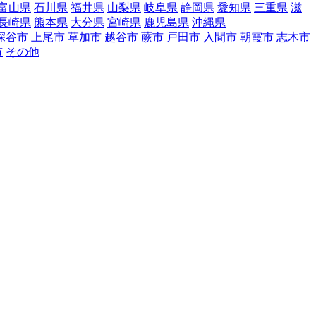
富山県
石川県
福井県
山梨県
岐阜県
静岡県
愛知県
三重県
滋
長崎県
熊本県
大分県
宮崎県
鹿児島県
沖縄県
深谷市
上尾市
草加市
越谷市
蕨市
戸田市
入間市
朝霞市
志木市
市
その他