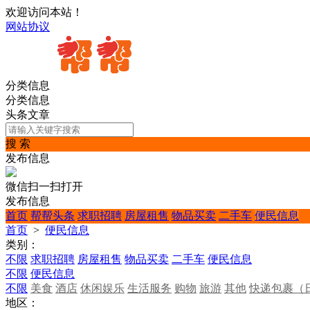
欢迎访问本站！
网站协议
分类信息
分类信息
头条文章
搜 索
发布信息
微信扫一扫打开
发布信息
首页
帮帮头条
求职招聘
房屋租售
物品买卖
二手车
便民信息
首页
>
便民信息
类别：
不限
求职招聘
房屋租售
物品买卖
二手车
便民信息
不限
便民信息
不限
美食
酒店
休闲娱乐
生活服务
购物
旅游
其他
快递包裹（
地区：