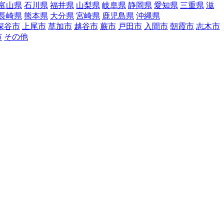
富山県
石川県
福井県
山梨県
岐阜県
静岡県
愛知県
三重県
滋
長崎県
熊本県
大分県
宮崎県
鹿児島県
沖縄県
深谷市
上尾市
草加市
越谷市
蕨市
戸田市
入間市
朝霞市
志木市
市
その他