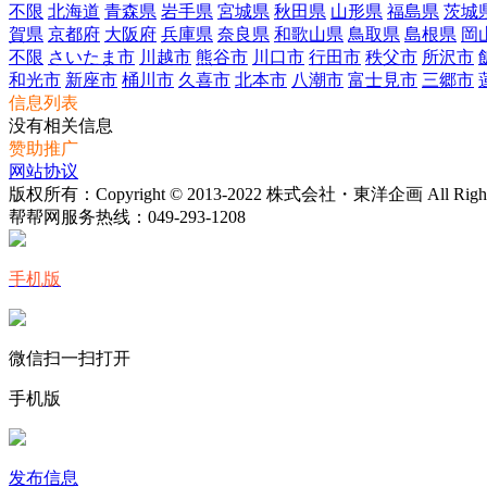
不限
北海道
青森県
岩手県
宮城県
秋田県
山形県
福島県
茨城
賀県
京都府
大阪府
兵庫県
奈良県
和歌山県
鳥取県
島根県
岡
不限
さいたま市
川越市
熊谷市
川口市
行田市
秩父市
所沢市
和光市
新座市
桶川市
久喜市
北本市
八潮市
富士見市
三郷市
信息列表
没有相关信息
赞助推广
网站协议
版权所有：Copyright © 2013-2022 株式会社・東洋企画 All Rights 
帮帮网服务热线：
049-293-1208
手机版
微信扫一扫打开
手机版
发布信息