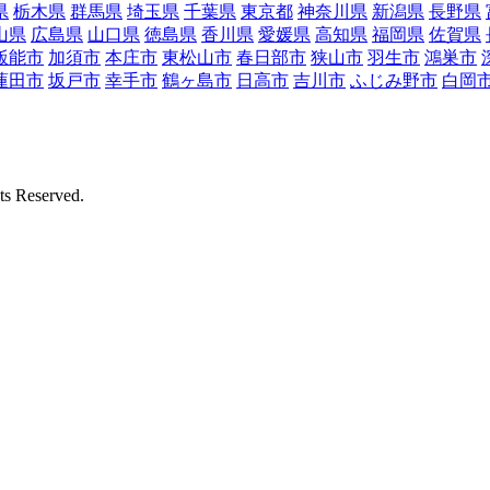
県
栃木県
群馬県
埼玉県
千葉県
東京都
神奈川県
新潟県
長野県
山県
広島県
山口県
徳島県
香川県
愛媛県
高知県
福岡県
佐賀県
飯能市
加須市
本庄市
東松山市
春日部市
狭山市
羽生市
鴻巣市
蓮田市
坂戸市
幸手市
鶴ヶ島市
日高市
吉川市
ふじみ野市
白岡
Reserved.