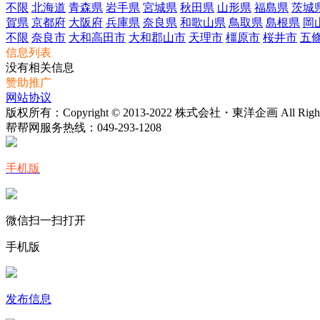
不限
北海道
青森県
岩手県
宮城県
秋田県
山形県
福島県
茨城
賀県
京都府
大阪府
兵庫県
奈良県
和歌山県
鳥取県
島根県
岡
不限
奈良市
大和高田市
大和郡山市
天理市
橿原市
桜井市
五
信息列表
没有相关信息
赞助推广
网站协议
版权所有：Copyright © 2013-2022 株式会社・東洋企画 All Rights 
帮帮网服务热线：
049-293-1208
手机版
微信扫一扫打开
手机版
发布信息