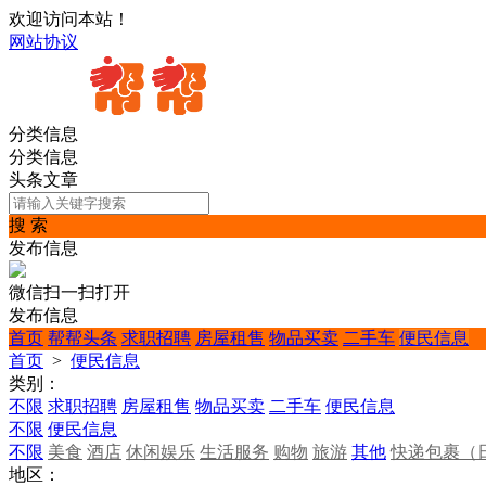
欢迎访问本站！
网站协议
分类信息
分类信息
头条文章
搜 索
发布信息
微信扫一扫打开
发布信息
首页
帮帮头条
求职招聘
房屋租售
物品买卖
二手车
便民信息
首页
>
便民信息
类别：
不限
求职招聘
房屋租售
物品买卖
二手车
便民信息
不限
便民信息
不限
美食
酒店
休闲娱乐
生活服务
购物
旅游
其他
快递包裹（
地区：