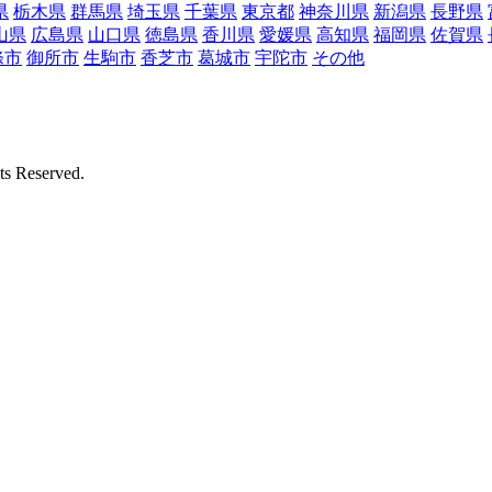
県
栃木県
群馬県
埼玉県
千葉県
東京都
神奈川県
新潟県
長野県
山県
広島県
山口県
徳島県
香川県
愛媛県
高知県
福岡県
佐賀県
條市
御所市
生駒市
香芝市
葛城市
宇陀市
その他
Reserved.