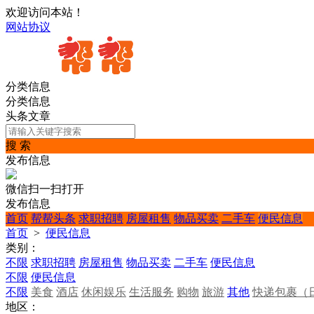
欢迎访问本站！
网站协议
分类信息
分类信息
头条文章
搜 索
发布信息
微信扫一扫打开
发布信息
首页
帮帮头条
求职招聘
房屋租售
物品买卖
二手车
便民信息
首页
>
便民信息
类别：
不限
求职招聘
房屋租售
物品买卖
二手车
便民信息
不限
便民信息
不限
美食
酒店
休闲娱乐
生活服务
购物
旅游
其他
快递包裹（
地区：