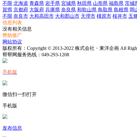
不限
北海道
青森県
岩手県
宮城県
秋田県
山形県
福島県
茨城
賀県
京都府
大阪府
兵庫県
奈良県
和歌山県
鳥取県
島根県
岡
不限
奈良市
大和高田市
大和郡山市
天理市
橿原市
桜井市
五
信息列表
没有相关信息
赞助推广
网站协议
版权所有：Copyright © 2013-2022 株式会社・東洋企画 All Rights 
帮帮网服务热线：
049-293-1208
手机版
微信扫一扫打开
手机版
发布信息