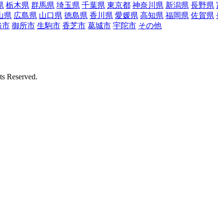
県
栃木県
群馬県
埼玉県
千葉県
東京都
神奈川県
新潟県
長野県
山県
広島県
山口県
徳島県
香川県
愛媛県
高知県
福岡県
佐賀県
條市
御所市
生駒市
香芝市
葛城市
宇陀市
その他
Reserved.