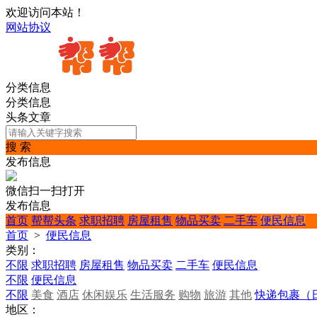
欢迎访问本站！
网站协议
分类信息
分类信息
头条文章
搜 索
发布信息
微信扫一扫打开
发布信息
首页
帮帮头条
求职招聘
房屋租售
物品买卖
二手车
便民信息
首页
>
便民信息
类别：
不限
求职招聘
房屋租售
物品买卖
二手车
便民信息
不限
便民信息
不限
美食
酒店
休闲娱乐
生活服务
购物
旅游
其他
快递包裹（
地区：