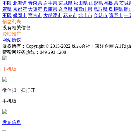
不限
北海道
青森県
岩手県
宮城県
秋田県
山形県
福島県
茨城
賀県
京都府
大阪府
兵庫県
奈良県
和歌山県
鳥取県
島根県
岡
不限
盛岡市
宮古市
大船渡市
花巻市
北上市
久慈市
遠野市
一
信息列表
没有相关信息
赞助推广
网站协议
版权所有：Copyright © 2013-2022 株式会社・東洋企画 All Rights 
帮帮网服务热线：
049-293-1208
手机版
微信扫一扫打开
手机版
发布信息