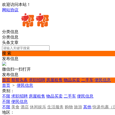
欢迎访问本站！
网站协议
分类信息
分类信息
头条文章
搜 索
发布信息
微信扫一扫打开
发布信息
首页
帮帮头条
求职招聘
房屋租售
物品买卖
二手车
便民信息
首页
>
便民信息
类别：
不限
求职招聘
房屋租售
物品买卖
二手车
便民信息
不限
便民信息
不限
美食
酒店
休闲娱乐
生活服务
购物
旅游
其他
快递包裹（
地区：