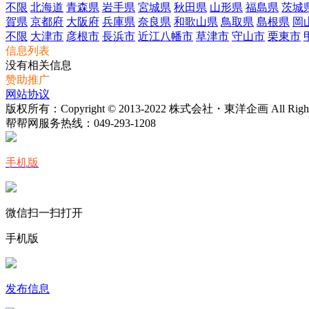
不限
北海道
青森県
岩手県
宮城県
秋田県
山形県
福島県
茨城
賀県
京都府
大阪府
兵庫県
奈良県
和歌山県
鳥取県
島根県
岡
不限
大津市
彦根市
長浜市
近江八幡市
草津市
守山市
栗東市
信息列表
没有相关信息
赞助推广
网站协议
版权所有：Copyright © 2013-2022 株式会社・東洋企画 All Rights 
帮帮网服务热线：
049-293-1208
手机版
微信扫一扫打开
手机版
发布信息