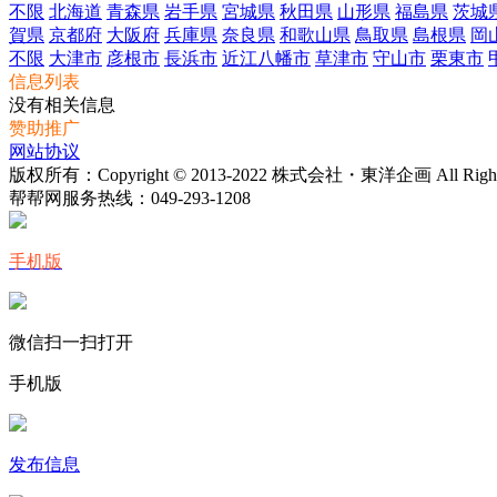
不限
北海道
青森県
岩手県
宮城県
秋田県
山形県
福島県
茨城
賀県
京都府
大阪府
兵庫県
奈良県
和歌山県
鳥取県
島根県
岡
不限
大津市
彦根市
長浜市
近江八幡市
草津市
守山市
栗東市
信息列表
没有相关信息
赞助推广
网站协议
版权所有：Copyright © 2013-2022 株式会社・東洋企画 All Rights 
帮帮网服务热线：
049-293-1208
手机版
微信扫一扫打开
手机版
发布信息