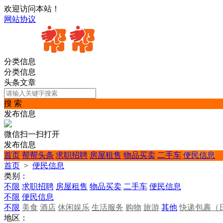
欢迎访问本站！
网站协议
分类信息
分类信息
头条文章
搜 索
发布信息
微信扫一扫打开
发布信息
首页
帮帮头条
求职招聘
房屋租售
物品买卖
二手车
便民信息
首页
>
便民信息
类别：
不限
求职招聘
房屋租售
物品买卖
二手车
便民信息
不限
便民信息
不限
美食
酒店
休闲娱乐
生活服务
购物
旅游
其他
快递包裹（
地区：