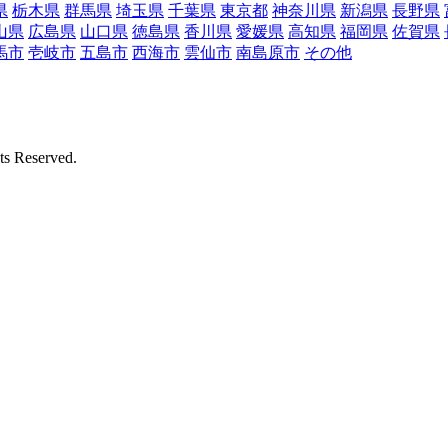
県
栃木県
群馬県
埼玉県
千葉県
東京都
神奈川県
新潟県
長野県
山県
広島県
山口県
徳島県
香川県
愛媛県
高知県
福岡県
佐賀県
馬市
壱岐市
五島市
西海市
雲仙市
南島原市
その他
Reserved.