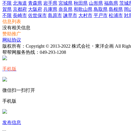
不限
北海道
青森県
岩手県
宮城県
秋田県
山形県
福島県
茨城
賀県
京都府
大阪府
兵庫県
奈良県
和歌山県
鳥取県
島根県
岡
不限
長崎市
佐世保市
島原市
諫早市
大村市
平戸市
松浦市
対
信息列表
没有相关信息
赞助推广
网站协议
版权所有：Copyright © 2013-2022 株式会社・東洋企画 All Rights 
帮帮网服务热线：
049-293-1208
手机版
微信扫一扫打开
手机版
发布信息