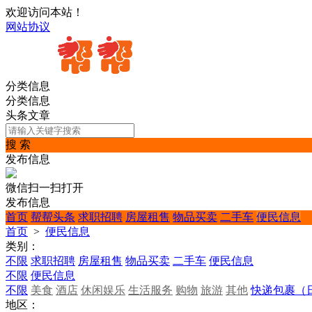
欢迎访问本站！
网站协议
分类信息
分类信息
头条文章
搜 索
发布信息
微信扫一扫打开
发布信息
首页
帮帮头条
求职招聘
房屋租售
物品买卖
二手车
便民信息
首页
>
便民信息
类别：
不限
求职招聘
房屋租售
物品买卖
二手车
便民信息
不限
便民信息
不限
美食
酒店
休闲娱乐
生活服务
购物
旅游
其他
快递包裹（
地区：