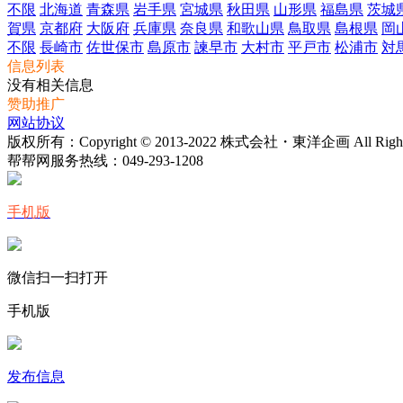
不限
北海道
青森県
岩手県
宮城県
秋田県
山形県
福島県
茨城
賀県
京都府
大阪府
兵庫県
奈良県
和歌山県
鳥取県
島根県
岡
不限
長崎市
佐世保市
島原市
諫早市
大村市
平戸市
松浦市
対
信息列表
没有相关信息
赞助推广
网站协议
版权所有：Copyright © 2013-2022 株式会社・東洋企画 All Rights 
帮帮网服务热线：
049-293-1208
手机版
微信扫一扫打开
手机版
发布信息