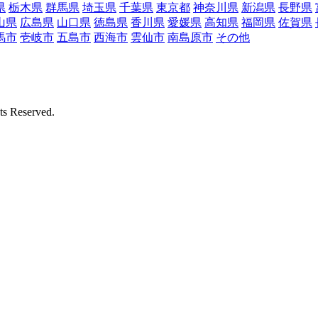
県
栃木県
群馬県
埼玉県
千葉県
東京都
神奈川県
新潟県
長野県
山県
広島県
山口県
徳島県
香川県
愛媛県
高知県
福岡県
佐賀県
馬市
壱岐市
五島市
西海市
雲仙市
南島原市
その他
Reserved.