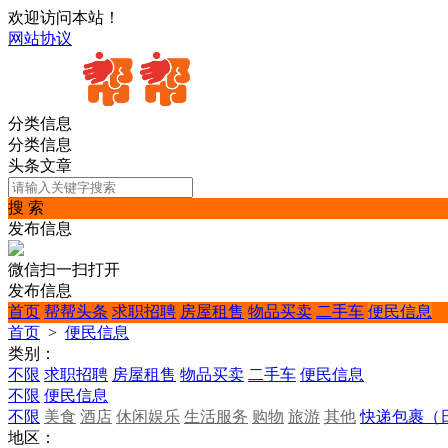
欢迎访问本站！
网站协议
分类信息
分类信息
头条文章
搜 索
发布信息
微信扫一扫打开
发布信息
首页
帮帮头条
求职招聘
房屋租售
物品买卖
二手车
便民信息
首页
>
便民信息
类别：
不限
求职招聘
房屋租售
物品买卖
二手车
便民信息
不限
便民信息
不限
美食
酒店
休闲娱乐
生活服务
购物
旅游
其他
快递包裹（
地区：