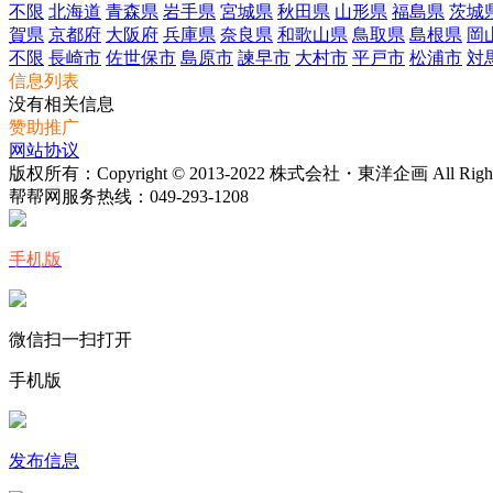
不限
北海道
青森県
岩手県
宮城県
秋田県
山形県
福島県
茨城
賀県
京都府
大阪府
兵庫県
奈良県
和歌山県
鳥取県
島根県
岡
不限
長崎市
佐世保市
島原市
諫早市
大村市
平戸市
松浦市
対
信息列表
没有相关信息
赞助推广
网站协议
版权所有：Copyright © 2013-2022 株式会社・東洋企画 All Rights 
帮帮网服务热线：
049-293-1208
手机版
微信扫一扫打开
手机版
发布信息