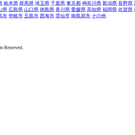
県
栃木県
群馬県
埼玉県
千葉県
東京都
神奈川県
新潟県
長野県
山県
広島県
山口県
徳島県
香川県
愛媛県
高知県
福岡県
佐賀県
馬市
壱岐市
五島市
西海市
雲仙市
南島原市
その他
Reserved.