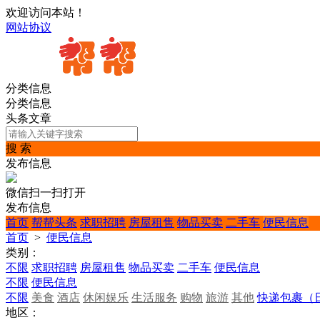
欢迎访问本站！
网站协议
分类信息
分类信息
头条文章
搜 索
发布信息
微信扫一扫打开
发布信息
首页
帮帮头条
求职招聘
房屋租售
物品买卖
二手车
便民信息
首页
>
便民信息
类别：
不限
求职招聘
房屋租售
物品买卖
二手车
便民信息
不限
便民信息
不限
美食
酒店
休闲娱乐
生活服务
购物
旅游
其他
快递包裹（
地区：