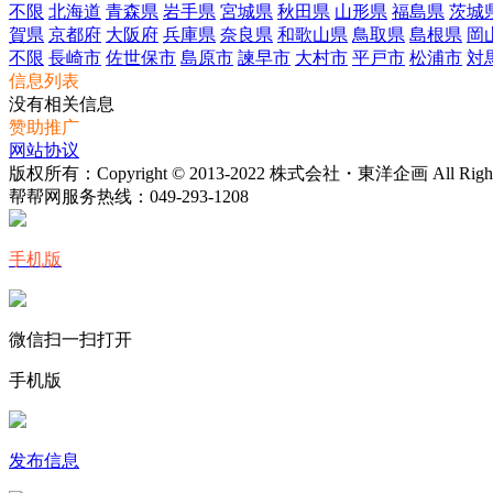
不限
北海道
青森県
岩手県
宮城県
秋田県
山形県
福島県
茨城
賀県
京都府
大阪府
兵庫県
奈良県
和歌山県
鳥取県
島根県
岡
不限
長崎市
佐世保市
島原市
諫早市
大村市
平戸市
松浦市
対
信息列表
没有相关信息
赞助推广
网站协议
版权所有：Copyright © 2013-2022 株式会社・東洋企画 All Rights 
帮帮网服务热线：
049-293-1208
手机版
微信扫一扫打开
手机版
发布信息