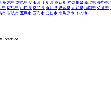
県
栃木県
群馬県
埼玉県
千葉県
東京都
神奈川県
新潟県
長野県
山県
広島県
山口県
徳島県
香川県
愛媛県
高知県
福岡県
佐賀県
馬市
壱岐市
五島市
西海市
雲仙市
南島原市
その他
Reserved.