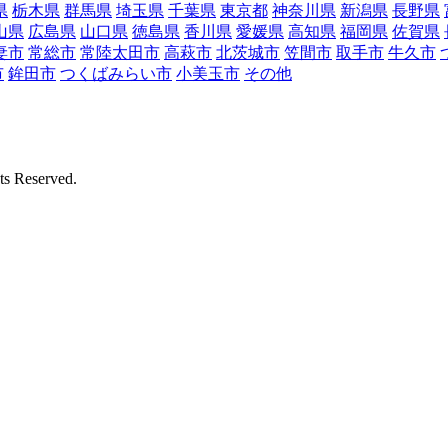
県
栃木県
群馬県
埼玉県
千葉県
東京都
神奈川県
新潟県
長野県
山県
広島県
山口県
徳島県
香川県
愛媛県
高知県
福岡県
佐賀県
妻市
常総市
常陸太田市
高萩市
北茨城市
笠間市
取手市
牛久市
市
鉾田市
つくばみらい市
小美玉市
その他
Reserved.