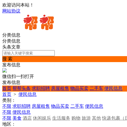
欢迎访问本站！
网站协议
分类信息
分类信息
头条文章
搜 索
发布信息
微信扫一扫打开
发布信息
首页
帮帮头条
求职招聘
房屋租售
物品买卖
二手车
便民信息
首页
>
便民信息
类别：
不限
求职招聘
房屋租售
物品买卖
二手车
便民信息
不限
便民信息
不限
美食
酒店
休闲娱乐
生活服务
购物
旅游
其他
快递包裹（
地区：