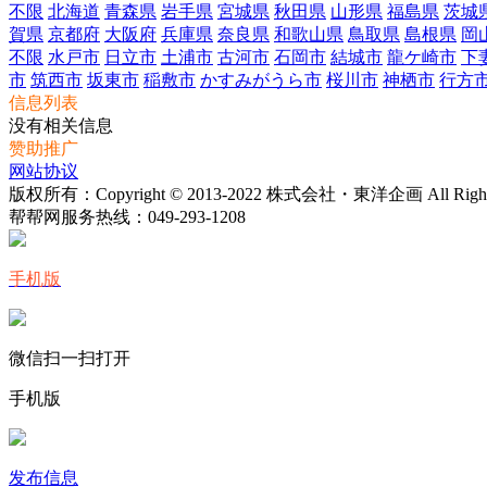
不限
北海道
青森県
岩手県
宮城県
秋田県
山形県
福島県
茨城
賀県
京都府
大阪府
兵庫県
奈良県
和歌山県
鳥取県
島根県
岡
不限
水戸市
日立市
土浦市
古河市
石岡市
結城市
龍ケ崎市
下
市
筑西市
坂東市
稲敷市
かすみがうら市
桜川市
神栖市
行方
信息列表
没有相关信息
赞助推广
网站协议
版权所有：Copyright © 2013-2022 株式会社・東洋企画 All Rights 
帮帮网服务热线：
049-293-1208
手机版
微信扫一扫打开
手机版
发布信息