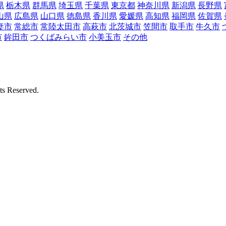
県
栃木県
群馬県
埼玉県
千葉県
東京都
神奈川県
新潟県
長野県
山県
広島県
山口県
徳島県
香川県
愛媛県
高知県
福岡県
佐賀県
妻市
常総市
常陸太田市
高萩市
北茨城市
笠間市
取手市
牛久市
市
鉾田市
つくばみらい市
小美玉市
その他
Reserved.