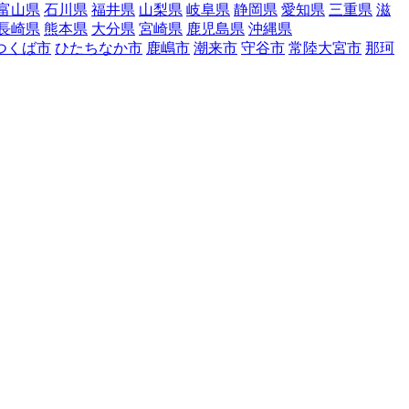
富山県
石川県
福井県
山梨県
岐阜県
静岡県
愛知県
三重県
滋
長崎県
熊本県
大分県
宮崎県
鹿児島県
沖縄県
つくば市
ひたちなか市
鹿嶋市
潮来市
守谷市
常陸大宮市
那珂