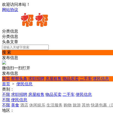
欢迎访问本站！
网站协议
分类信息
分类信息
头条文章
搜 索
发布信息
微信扫一扫打开
发布信息
首页
帮帮头条
求职招聘
房屋租售
物品买卖
二手车
便民信息
首页
>
便民信息
类别：
不限
求职招聘
房屋租售
物品买卖
二手车
便民信息
不限
便民信息
不限
美食
酒店
休闲娱乐
生活服务
购物
旅游
其他
快递包裹（
地区：