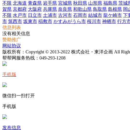
不限
北海道
青森県
岩手県
宮城県
秋田県
山形県
福島県
茨城
賀県
京都府
大阪府
兵庫県
奈良県
和歌山県
鳥取県
島根県
岡
不限
水戸市
日立市
土浦市
古河市
石岡市
結城市
龍ケ崎市
下
市
筑西市
坂東市
稲敷市
かすみがうら市
桜川市
神栖市
行方
信息列表
没有相关信息
赞助推广
网站协议
版权所有：Copyright © 2013-2022 株式会社・東洋企画 All Rights 
帮帮网服务热线：
049-293-1208
手机版
微信扫一扫打开
手机版
发布信息