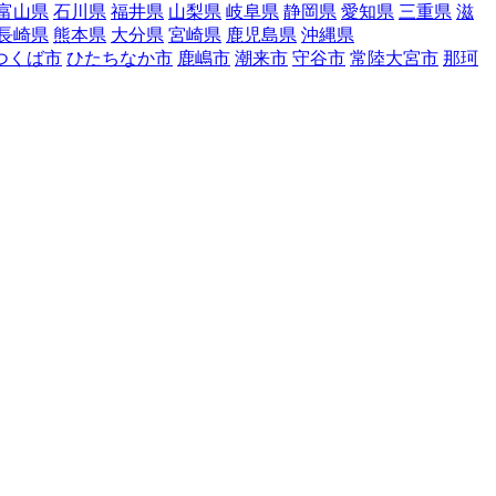
富山県
石川県
福井県
山梨県
岐阜県
静岡県
愛知県
三重県
滋
長崎県
熊本県
大分県
宮崎県
鹿児島県
沖縄県
つくば市
ひたちなか市
鹿嶋市
潮来市
守谷市
常陸大宮市
那珂