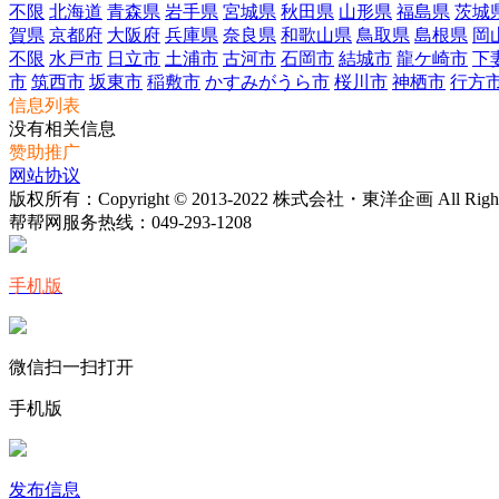
不限
北海道
青森県
岩手県
宮城県
秋田県
山形県
福島県
茨城
賀県
京都府
大阪府
兵庫県
奈良県
和歌山県
鳥取県
島根県
岡
不限
水戸市
日立市
土浦市
古河市
石岡市
結城市
龍ケ崎市
下
市
筑西市
坂東市
稲敷市
かすみがうら市
桜川市
神栖市
行方
信息列表
没有相关信息
赞助推广
网站协议
版权所有：Copyright © 2013-2022 株式会社・東洋企画 All Rights 
帮帮网服务热线：
049-293-1208
手机版
微信扫一扫打开
手机版
发布信息