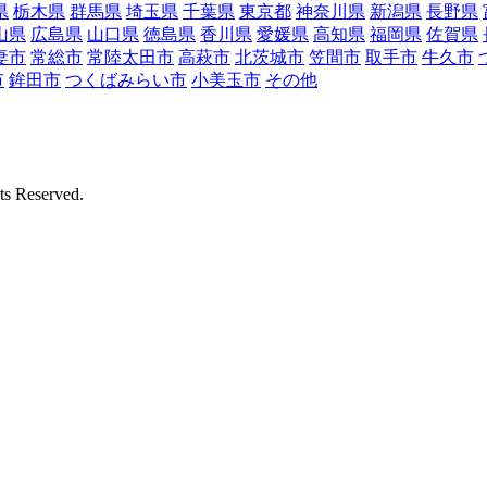
県
栃木県
群馬県
埼玉県
千葉県
東京都
神奈川県
新潟県
長野県
山県
広島県
山口県
徳島県
香川県
愛媛県
高知県
福岡県
佐賀県
妻市
常総市
常陸太田市
高萩市
北茨城市
笠間市
取手市
牛久市
市
鉾田市
つくばみらい市
小美玉市
その他
Reserved.