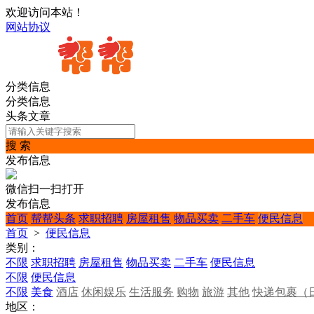
欢迎访问本站！
网站协议
分类信息
分类信息
头条文章
搜 索
发布信息
微信扫一扫打开
发布信息
首页
帮帮头条
求职招聘
房屋租售
物品买卖
二手车
便民信息
首页
>
便民信息
类别：
不限
求职招聘
房屋租售
物品买卖
二手车
便民信息
不限
便民信息
不限
美食
酒店
休闲娱乐
生活服务
购物
旅游
其他
快递包裹（
地区：