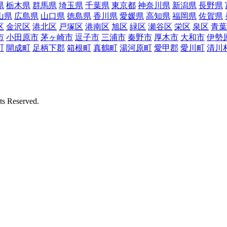
県
栃木県
群馬県
埼玉県
千葉県
東京都
神奈川県
新潟県
長野県
山県
広島県
山口県
徳島県
香川県
愛媛県
高知県
福岡県
佐賀県
区
金沢区
港北区
戸塚区
港南区
旭区
緑区
瀬谷区
栄区
泉区
青葉
市
小田原市
茅ヶ崎市
逗子市
三浦市
秦野市
厚木市
大和市
伊勢
町
開成町
足柄下郡
箱根町
真鶴町
湯河原町
愛甲郡
愛川町
清川
Reserved.