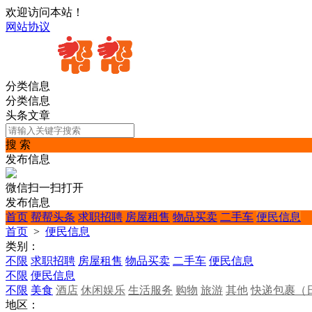
欢迎访问本站！
网站协议
分类信息
分类信息
头条文章
搜 索
发布信息
微信扫一扫打开
发布信息
首页
帮帮头条
求职招聘
房屋租售
物品买卖
二手车
便民信息
首页
>
便民信息
类别：
不限
求职招聘
房屋租售
物品买卖
二手车
便民信息
不限
便民信息
不限
美食
酒店
休闲娱乐
生活服务
购物
旅游
其他
快递包裹（
地区：