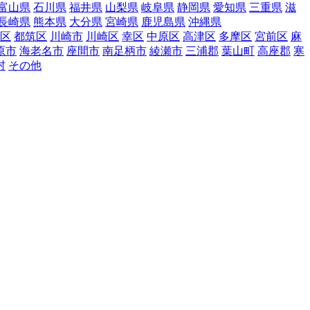
富山県
石川県
福井県
山梨県
岐阜県
静岡県
愛知県
三重県
滋
長崎県
熊本県
大分県
宮崎県
鹿児島県
沖縄県
区
都筑区
川崎市
川崎区
幸区
中原区
高津区
多摩区
宮前区
麻
原市
海老名市
座間市
南足柄市
綾瀬市
三浦郡
葉山町
高座郡
寒
村
その他