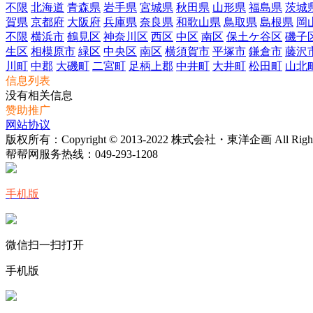
不限
北海道
青森県
岩手県
宮城県
秋田県
山形県
福島県
茨城
賀県
京都府
大阪府
兵庫県
奈良県
和歌山県
鳥取県
島根県
岡
不限
横浜市
鶴見区
神奈川区
西区
中区
南区
保土ケ谷区
磯子
生区
相模原市
緑区
中央区
南区
横須賀市
平塚市
鎌倉市
藤沢
川町
中郡
大磯町
二宮町
足柄上郡
中井町
大井町
松田町
山北
信息列表
没有相关信息
赞助推广
网站协议
版权所有：Copyright © 2013-2022 株式会社・東洋企画 All Rights 
帮帮网服务热线：
049-293-1208
手机版
微信扫一扫打开
手机版