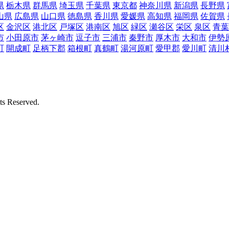
県
栃木県
群馬県
埼玉県
千葉県
東京都
神奈川県
新潟県
長野県
山県
広島県
山口県
徳島県
香川県
愛媛県
高知県
福岡県
佐賀県
区
金沢区
港北区
戸塚区
港南区
旭区
緑区
瀬谷区
栄区
泉区
青葉
市
小田原市
茅ヶ崎市
逗子市
三浦市
秦野市
厚木市
大和市
伊勢
町
開成町
足柄下郡
箱根町
真鶴町
湯河原町
愛甲郡
愛川町
清川
Reserved.