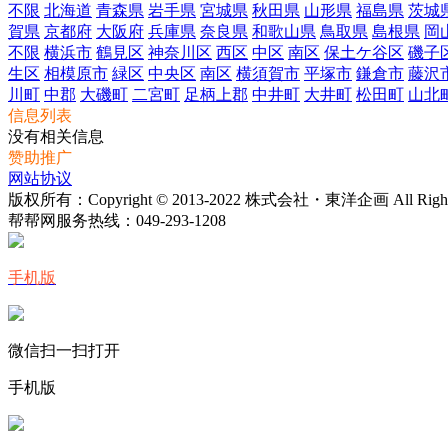
不限
北海道
青森県
岩手県
宮城県
秋田県
山形県
福島県
茨城
賀県
京都府
大阪府
兵庫県
奈良県
和歌山県
鳥取県
島根県
岡
不限
横浜市
鶴見区
神奈川区
西区
中区
南区
保土ケ谷区
磯子
生区
相模原市
緑区
中央区
南区
横須賀市
平塚市
鎌倉市
藤沢
川町
中郡
大磯町
二宮町
足柄上郡
中井町
大井町
松田町
山北
信息列表
没有相关信息
赞助推广
网站协议
版权所有：Copyright © 2013-2022 株式会社・東洋企画 All Rights 
帮帮网服务热线：
049-293-1208
手机版
微信扫一扫打开
手机版