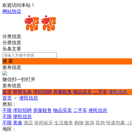
欢迎访问本站！
网站协议
分类信息
分类信息
头条文章
搜 索
发布信息
微信扫一扫打开
发布信息
首页
帮帮头条
求职招聘
房屋租售
物品买卖
二手车
便民信息
首页
>
便民信息
类别：
不限
求职招聘
房屋租售
物品买卖
二手车
便民信息
不限
便民信息
不限
美食
酒店
休闲娱乐
生活服务
购物
旅游
其他
快递包裹（
地区：