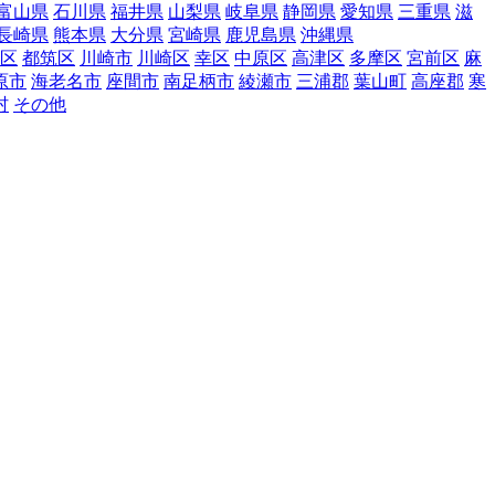
富山県
石川県
福井県
山梨県
岐阜県
静岡県
愛知県
三重県
滋
長崎県
熊本県
大分県
宮崎県
鹿児島県
沖縄県
区
都筑区
川崎市
川崎区
幸区
中原区
高津区
多摩区
宮前区
麻
原市
海老名市
座間市
南足柄市
綾瀬市
三浦郡
葉山町
高座郡
寒
村
その他