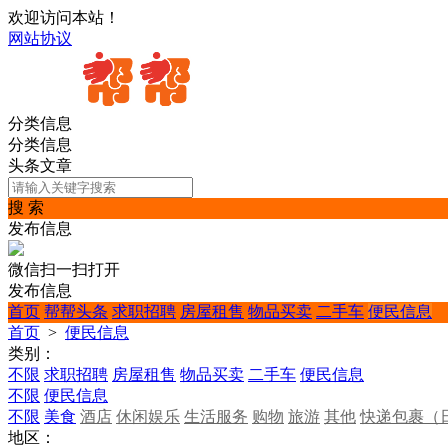
欢迎访问本站！
网站协议
分类信息
分类信息
头条文章
搜 索
发布信息
微信扫一扫打开
发布信息
首页
帮帮头条
求职招聘
房屋租售
物品买卖
二手车
便民信息
首页
>
便民信息
类别：
不限
求职招聘
房屋租售
物品买卖
二手车
便民信息
不限
便民信息
不限
美食
酒店
休闲娱乐
生活服务
购物
旅游
其他
快递包裹（
地区：