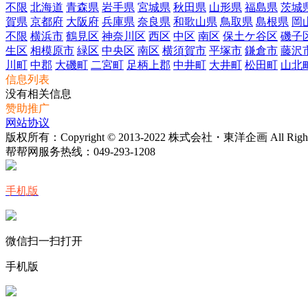
不限
北海道
青森県
岩手県
宮城県
秋田県
山形県
福島県
茨城
賀県
京都府
大阪府
兵庫県
奈良県
和歌山県
鳥取県
島根県
岡
不限
横浜市
鶴見区
神奈川区
西区
中区
南区
保土ケ谷区
磯子
生区
相模原市
緑区
中央区
南区
横須賀市
平塚市
鎌倉市
藤沢
川町
中郡
大磯町
二宮町
足柄上郡
中井町
大井町
松田町
山北
信息列表
没有相关信息
赞助推广
网站协议
版权所有：Copyright © 2013-2022 株式会社・東洋企画 All Rights 
帮帮网服务热线：
049-293-1208
手机版
微信扫一扫打开
手机版