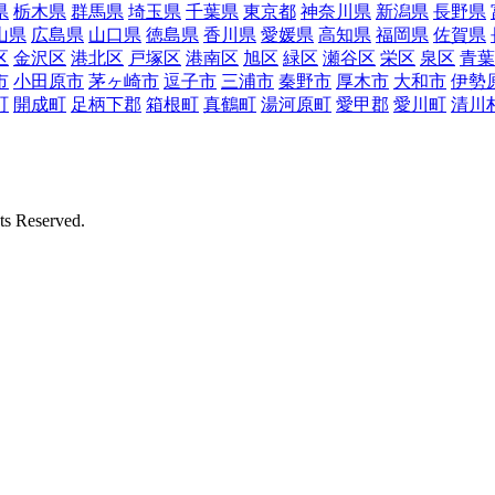
県
栃木県
群馬県
埼玉県
千葉県
東京都
神奈川県
新潟県
長野県
山県
広島県
山口県
徳島県
香川県
愛媛県
高知県
福岡県
佐賀県
区
金沢区
港北区
戸塚区
港南区
旭区
緑区
瀬谷区
栄区
泉区
青葉
市
小田原市
茅ヶ崎市
逗子市
三浦市
秦野市
厚木市
大和市
伊勢
町
開成町
足柄下郡
箱根町
真鶴町
湯河原町
愛甲郡
愛川町
清川
Reserved.