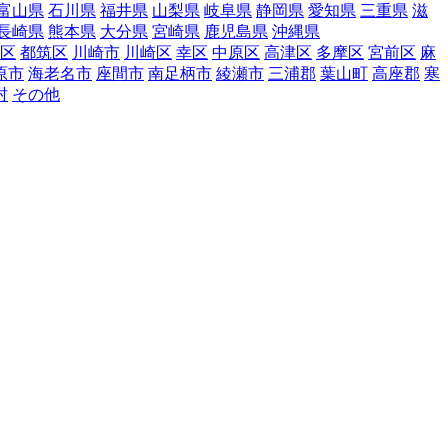
富山県
石川県
福井県
山梨県
岐阜県
静岡県
愛知県
三重県
滋
長崎県
熊本県
大分県
宮崎県
鹿児島県
沖縄県
区
都筑区
川崎市
川崎区
幸区
中原区
高津区
多摩区
宮前区
麻
原市
海老名市
座間市
南足柄市
綾瀬市
三浦郡
葉山町
高座郡
寒
村
その他